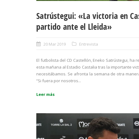
Satrústegui: «La victoria en Ca
partido ante el Lleida»
20 Mar 2019
Entrevista
El futbolista del CD Castellón, Eneko Satrústegui, ha
esta mañana al Estadio Castalia tras la importante vic
necesitábamos. Se afronta la semana de otra manera 
“Si fuera por nosotros...
Leer más