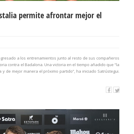
stalia permite afrontar mejor el
 regresado a los entrenamientos junto al resto de sus compañeros
toria contra el Badalona. Una victoria en el tiempo añadido que “la
y de mejor manera el próximo partido”, ha iniciado Satrústegui.