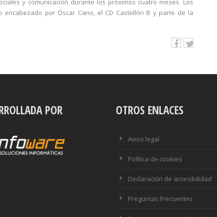
ociales y comunicación durante los próximos cuatro meses. Los
ico encabezado por Óscar Cano, el CD Castellón B y parte de la
RROLLADA POR
OTROS ENLACES
Aviso legal
Política de cookies
Declaración de accesibilidad
Preguntas Frecuentes