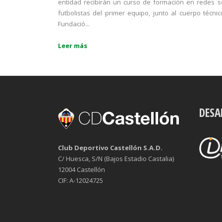
entidad recibirán un curso de formación en redes s
futbolistas del primer equipo, junto al cuerpo técn
Fundació...
Leer más
DESA
Club Deportivo Castellón S.A.D.
C/ Huesca, S/N (Bajos Estadio Castalia)
12004 Castellón
CIF: A-12024725