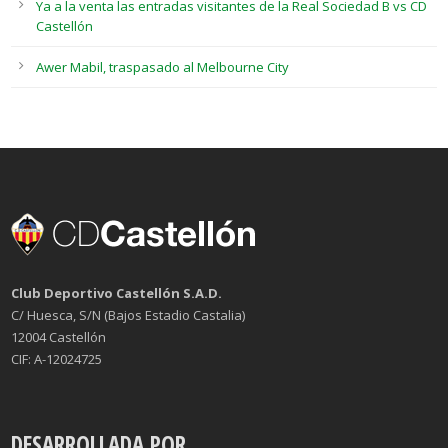
Ya a la venta las entradas visitantes de la Real Sociedad B vs CD
Castellón
Awer Mabil, traspasado al Melbourne City
Club Deportivo Castellón S.A.D.
C/ Huesca, S/N (Bajos Estadio Castalia)
12004 Castellón
CIF: A-12024725
DESARROLLADA POR