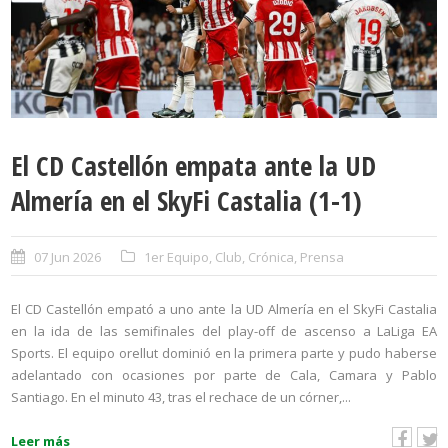
El CD Castellón empata ante la UD
Almería en el SkyFi Castalia (1-1)
07 Jun 2026
1er Equipo
,
Club
,
Crónica
,
Prensa
El CD Castellón empató a uno ante la UD Almería en el SkyFi Castalia
en la ida de las semifinales del play-off de ascenso a LaLiga EA
Sports. El equipo orellut dominió en la primera parte y pudo haberse
adelantado con ocasiones por parte de Cala, Camara y Pablo
Santiago. En el minuto 43, tras el rechace de un córner,...
Leer más