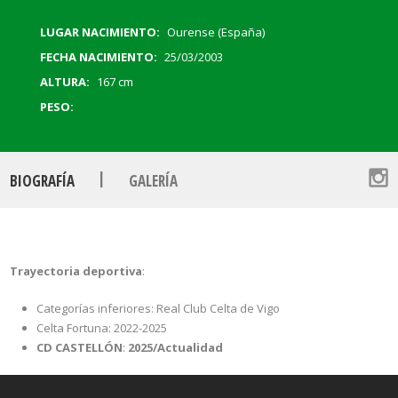
LUGAR NACIMIENTO:
Ourense (España)
FECHA NACIMIENTO:
25/03/2003
ALTURA:
167 cm
PESO:
|
BIOGRAFÍA
GALERÍA
Trayectoria deportiva
:
Categorías inferiores: Real Club Celta de Vigo
Celta Fortuna: 2022-2025
CD CASTELLÓN
:
2025/Actualidad