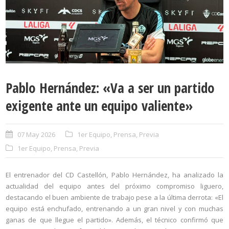
Pablo Hernández: «Va a ser un partido
exigente ante un equipo valiente»
07 May 2026
1er Equipo
,
Prensa
,
Previa
1er Equipo
,
Prensa
,
Previa
El entrenador del CD Castellón, Pablo Hernández, ha analizado la
actualidad del equipo antes del próximo compromiso liguero,
destacando el buen ambiente de trabajo pese a la última derrota: «El
equipo está enchufado, entrenando a un gran nivel y con muchas
ganas de que llegue el partido». Además, el técnico confirmó que