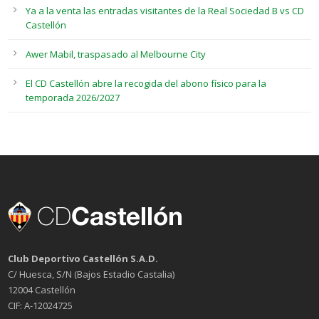
Ya a la venta las entradas visitantes de la Real Sociedad B vs CD
Castellón
Awer Mabil, traspasado al Melbourne City
El CD Castellón abre la recogida del abono físico para la
temporada 2026/2027
Club Deportivo Castellón S.A.D.
C/ Huesca, S/N (Bajos Estadio Castalia)
12004 Castellón
CIF: A-12024725