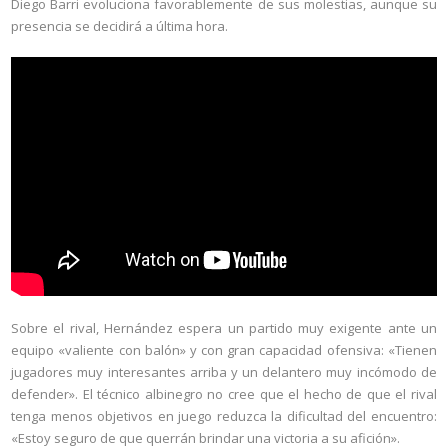
Diego Barri evoluciona favorablemente de sus molestias, aunque su
presencia se decidirá a última hora.
Sobre el rival, Hernández espera un partido muy exigente ante un
equipo «valiente con balón» y con gran capacidad ofensiva: «Tienen
jugadores muy interesantes arriba y un delantero muy incómodo de
defender». El técnico albinegro no cree que el hecho de que el rival
tenga menos objetivos en juego reduzca la dificultad del encuentro:
«Estoy seguro de que querrán brindar una victoria a su afición».