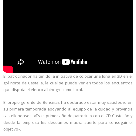
El patrocinador ha tenido la iniciativa de colocar una lona en 3D en el
gol norte de Castalia, la cual se puede ver en todos los encuentros
que disputa el elenco albinegro como local.
El propio gerente de Bencinas ha declarado estar muy satisfecho en
su primera temporada apoyando al equipo de la ciudad y provincia
castellonenses: «Es el primer año de patrocinio con el CD Castellón y
desde la empresa les deseamos mucha suerte para conseguir el
objetivo».