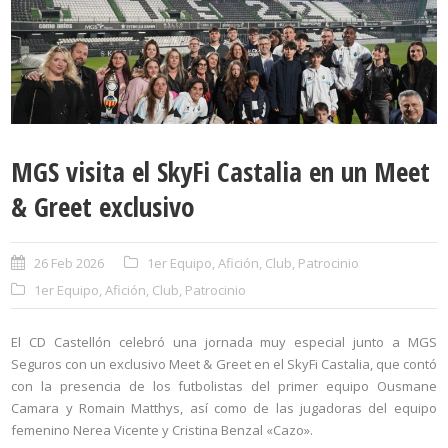
MGS visita el SkyFi Castalia en un Meet
& Greet exclusivo
26 Feb 2026
1er Equipo
,
Afición
,
Club
,
Patrocinio
1er Equipo
,
Afición
,
Club
,
Patrocinio
El
CD Castellón
celebró una jornada muy especial junto a MGS
Seguros con un exclusivo Meet & Greet en el SkyFi Castalia, que contó
con la presencia de los futbolistas del primer equipo
Ousmane
Camara
y
Romain Matthys
, así como de las jugadoras del equipo
femenino
Nerea Vicente
y
Cristina Benzal «Cazo»
.