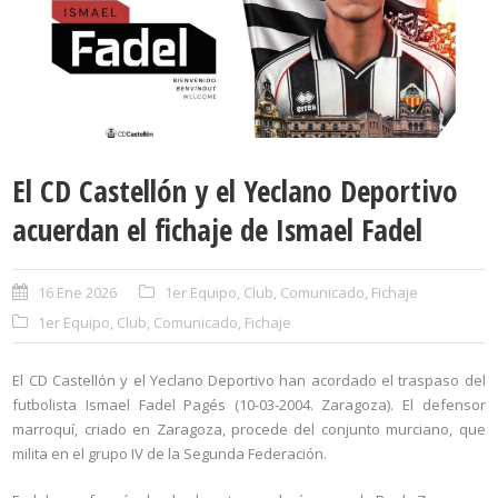
El CD Castellón y el Yeclano Deportivo
acuerdan el fichaje de Ismael Fadel
16 Ene 2026
1er Equipo
,
Club
,
Comunicado
,
Fichaje
1er Equipo
,
Club
,
Comunicado
,
Fichaje
El CD Castellón y el Yeclano Deportivo han acordado el traspaso del
futbolista Ismael Fadel Pagés (10-03-2004. Zaragoza). El defensor
marroquí, criado en Zaragoza, procede del conjunto murciano, que
milita en el grupo IV de la Segunda Federación.