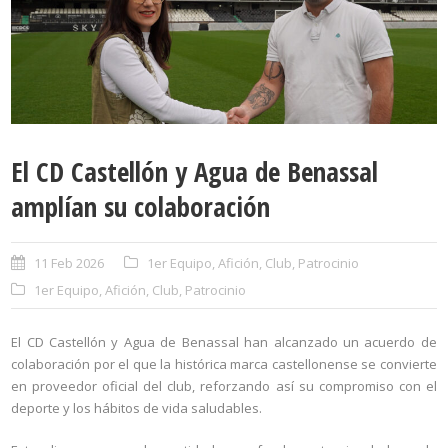
El CD Castellón y Agua de Benassal
amplían su colaboración
11 Feb 2026
1er Equipo
,
Afición
,
Club
,
Patrocinio
1er Equipo
,
Afición
,
Club
,
Patrocinio
El CD Castellón y Agua de Benassal han alcanzado un acuerdo de
colaboración por el que la histórica marca castellonense se convierte
en proveedor oficial del club, reforzando así su compromiso con el
deporte y los hábitos de vida saludables.