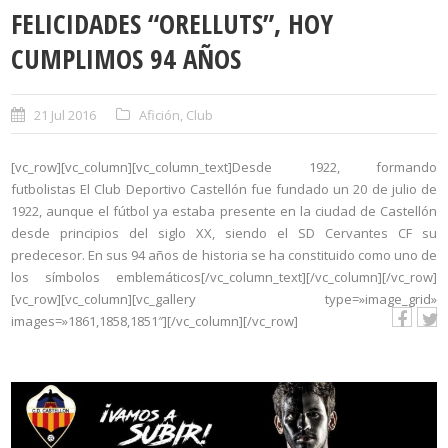
FELICIDADES “ORELLUTS”, HOY
CUMPLIMOS 94 AÑOS
21 Jul 2016
Afición
,
Club
[vc_row][vc_column][vc_column_text]Desde 1922, formando
futbolistas El Club Deportivo Castellón fue fundado un 20 de julio de
1922, aunque el fútbol ya estaba presente en la ciudad de Castellón
desde principios del siglo XX, siendo el SD Cervantes CF su
predecesor. En sus 94 años de historia se ha constituido como uno de
los símbolos emblemáticos[/vc_column_text][/vc_column][/vc_row]
[vc_row][vc_column][vc_gallery type=»image_grid»
images=»1861,1858,1851″][/vc_column][/vc_row]