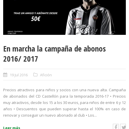
En marcha la campaña de abonos
2016/ 2017
19 Jul 2016
Afición
Precios atractivos para niños y socios con una nueva alta. Campaña
de abonados del CD Castellón para la temporada 2016-17 • Precios
muy atractivos, desde los 15 a los 30 euros, para niños de entre 6 y 12
años • Descuentos que pueden superar hasta el 100% en caso de
renovar y conseguir un nuevo abonado al club • Los...
Leer más