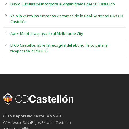
David Cubillas se incorpora al organigrama del CD Castellón
Ya a la venta las entradas visitantes de la Real Sociedad B vs CD
Castellón
Awer Mabil, traspasado al Melbourne City
El CD Castellón abre la recogida del abono físico para la
temporada 2026/2027
Club Deportivo Castellón S.A.D.
C/ Huesca, S/N (Bajos Estadio Castalia)
12004 Castellón