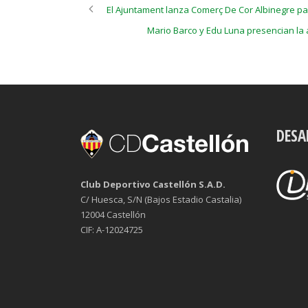
El Ajuntament lanza Comerç De Cor Albinegre p
Mario Barco y Edu Luna presencian la
DESA
Club Deportivo Castellón S.A.D.
C/ Huesca, S/N (Bajos Estadio Castalia)
12004 Castellón
CIF: A-12024725