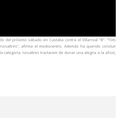
ido del próximo sábado en Castalia contra el Villarreal “B”. “Tots
 nosaltres”, afirma el mediocentro. Además ha querido concluir
a categoría, nosaltres tractarem de donar una alegria a la afició,