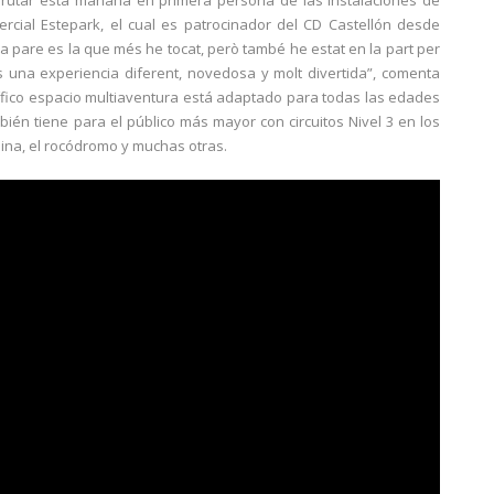
sfrutar esta mañana en primera persona de las instalaciones de
rcial Estepark, el cual es patrocinador del CD Castellón desde
m a pare es la que més he tocat, però també he estat en la part per
es una experiencia diferent, novedosa y molt divertida”, comenta
ífico espacio multiaventura está adaptado para todas las edades
ién tiene para el público más mayor con circuitos Nivel 3 en los
lina, el rocódromo y muchas otras.