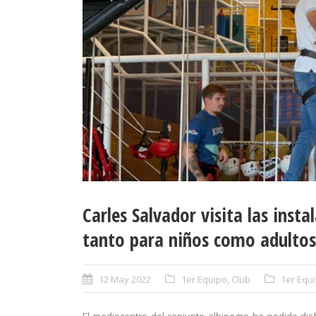
Carles Salvador visita las inst
tanto para niños como adultos
12 May 2022
1er Equipo
,
Club
1er Equ