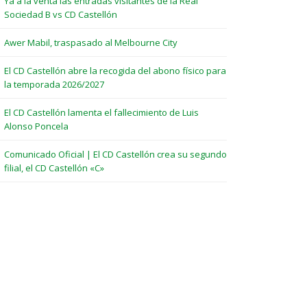
Ya a la venta las entradas visitantes de la Real
Sociedad B vs CD Castellón
Awer Mabil, traspasado al Melbourne City
El CD Castellón abre la recogida del abono físico para
la temporada 2026/2027
El CD Castellón lamenta el fallecimiento de Luis
Alonso Poncela
Comunicado Oficial | El CD Castellón crea su segundo
filial, el CD Castellón «C»