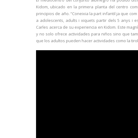
El mediocentro del conjunto albinegro ha podido di
Kidom, ubicado en la primera planta del centro come
principios de año. “Coneixia la part infantil ja que co
a adolescents, adults i xiquets partir dels 5 anys i 
Carles acerca de su experiencia en Kidom. Este magn
y no solo ofrece actividades para niños sino que tamb
que los adultos pueden hacer actividades como la tiro