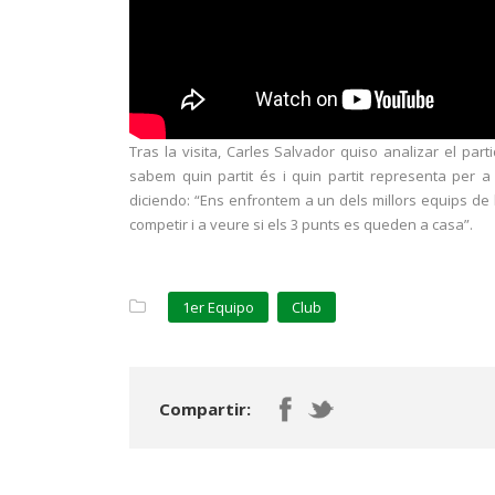
Tras la visita, Carles Salvador quiso analizar el part
sabem quin partit és i quin partit representa per a
diciendo: “Ens enfrontem a un dels millors equips de l
competir i a veure si els 3 punts es queden a casa”.
1er Equipo
Club
Compartir: