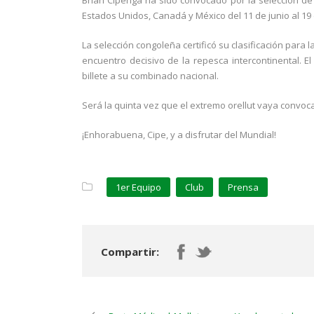
Brian Cipenga ha sido convocado por la selección de
Estados Unidos, Canadá y México del 11 de junio al 19 d
La selección congoleña certificó su clasificación para
encuentro decisivo de la repesca intercontinental. El
billete a su combinado nacional.
Será la quinta vez que el extremo orellut vaya convoca
¡Enhorabuena, Cipe, y a disfrutar del Mundial!
1er Equipo
Club
Prensa
Compartir: