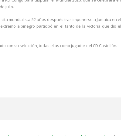
 la RD Congo para disputar el Mundial 2026, que se celebrará en
e julio.
 la cita mundialista 52 años después tras imponerse a Jamaica en el
 extremo albinegro participó en el tanto de la victoria que dio el
do con su selección, todas ellas como jugador del CD Castellón.