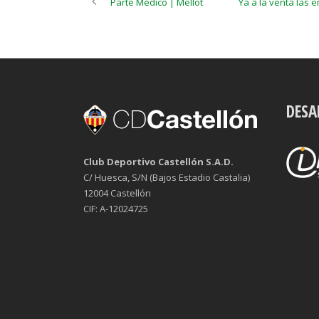
Parte Médico | Mellot
Ya a la venta las e
DESA
Club Deportivo Castellón S.A.D.
C/ Huesca, S/N (Bajos Estadio Castalia)
12004 Castellón
CIF: A-12024725