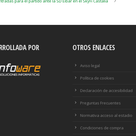
ntradas para el partido ante la SD Eibar en el SkyFi Castalia
RROLLADA POR
OTROS ENLACES
Aviso legal
Política de cookies
Declaración de accesibilidad
Preguntas Frecuentes
Normativa acceso al estadio
Condiciones de compra