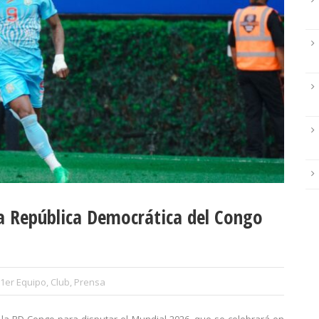
a República Democrática del Congo
1er Equipo
,
Club
,
Prensa