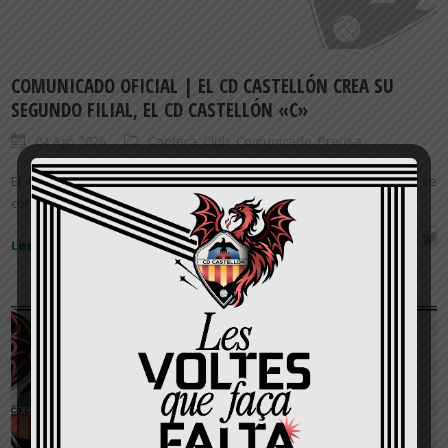
COMUNICADO OFICIAL | EL CD CASTELLÓN CREA SU
SEGUNDO FILIAL, EL CD CASTELLÓN «C»
04 Ago 2026
Cantera
,
Club
,
Comunicado
,
Prensa
El CD Castellón anuncia la creación del CD Castellón «C», que se
convierte en el segundo filial de la entidad albinegra y que...
Leer más