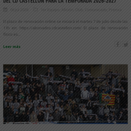
DEL CD CASTELLÓN PARA LA TEMPORADA 2026-2027
06 Jul 2026
1er Equipo
,
Afición
,
Club
,
Comunicado
,
Prensa
El plazo de renovación online se iniciará el martes 7 de julio desde las
11h en: https://abonados.cdcastellon.com/ El plazo de renovación
físico es...
Leer más