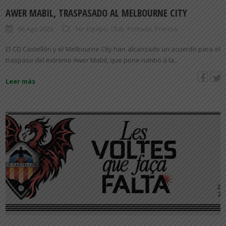
AWER MABIL, TRASPASADO AL MELBOURNE CITY
06 Ago 2026
1er Equipo
,
Club
,
Portada
,
Prensa
El CD Castellón y el Melbourne City han alcanzado un acuerdo para el
traspaso del extremo Awer Mabil, que pone rumbo a la...
Leer más