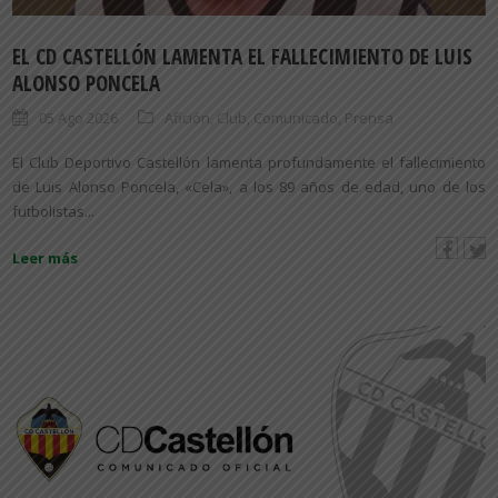
EL CD CASTELLÓN LAMENTA EL FALLECIMIENTO DE LUIS
ALONSO PONCELA
05 Ago 2026
Afición
,
Club
,
Comunicado
,
Prensa
El Club Deportivo Castellón lamenta profundamente el fallecimiento
de Luis Alonso Poncela, «Cela», a los 89 años de edad, uno de los
futbolistas...
Leer más