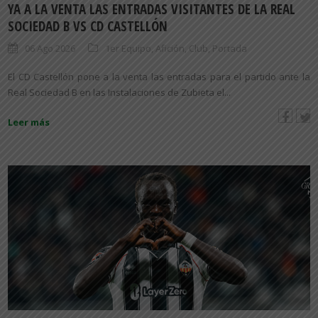
YA A LA VENTA LAS ENTRADAS VISITANTES DE LA REAL
SOCIEDAD B VS CD CASTELLÓN
06 Ago 2026
1er Equipo
,
Afición
,
Club
,
Portada
El CD Castellón pone a la venta las entradas para el partido ante la
Real Sociedad B en las Instalaciones de Zubieta el...
Leer más