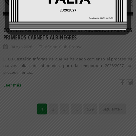
COMIENZAN LAS NUEVAS ALTAS DE ABONADOS PARA LOS
PRIMEROS CARNETS ALBINEGRES
04 Ago 2026
Afición
,
Club
,
Prensa
El CD Castellón informa de que ya ha dado comienzo el proceso de
nuevas altas de abonados para la temporada 2026/2027, un
procedimiento...
Leer más
1
2
3
…
529
Siguiente ›