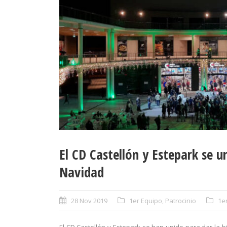
El CD Castellón y Estepark se u
Navidad
28 Nov 2019
1er Equipo
,
Patrocinio
1e