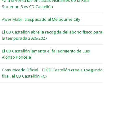
Ya a la venta las entradas visitantes de la Real
Sociedad B vs CD Castellón
Awer Mabil, traspasado al Melbourne City
El CD Castellón abre la recogida del abono físico para
la temporada 2026/2027
El CD Castellón lamenta el fallecimiento de Luis
Alonso Poncela
Comunicado Oficial | El CD Castellón crea su segundo
filial, el CD Castellón «C»