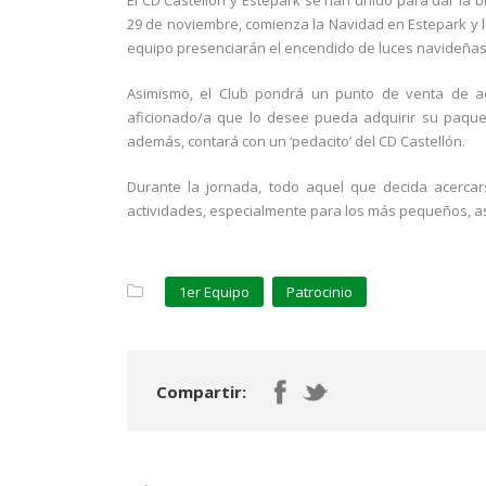
El CD Castellón y Estepark se han unido para dar la
29 de noviembre, comienza la Navidad en Estepark y la
equipo presenciarán el encendido de luces navideñas, 
Asimismo, el Club pondrá un punto de venta de ac
aficionado/a que lo desee pueda adquirir su paque
además, contará con un ‘pedacito’ del CD Castellón.
Durante la jornada, todo aquel que decida acercar
actividades, especialmente para los más pequeños, así
1er Equipo
Patrocinio
Compartir: