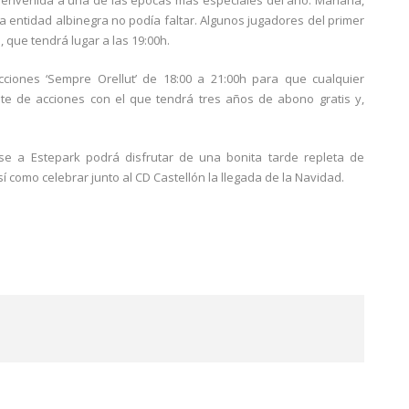
 bienvenida a una de las épocas más especiales del año. Mañana,
 entidad albinegra no podía faltar. Algunos jugadores del primer
que tendrá lugar a las 19:00h.
ciones ‘Sempre Orellut’ de 18:00 a 21:00h para que cualquier
te de acciones con el que tendrá tres años de abono gratis y,
se a Estepark podrá disfrutar de una bonita tarde repleta de
 como celebrar junto al CD Castellón la llegada de la Navidad.