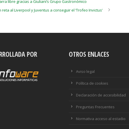
arra libre gracias a Giuliani’s Grupo Gastronómico
n reta al Liverpool y Juventus a conseguir el ‘Trofeo Invictus’
RROLLADA POR
OTROS ENLACES
Aviso legal
Política de cookies
Declaración de accesibilidad
Preguntas Frecuentes
Normativa acceso al estadio