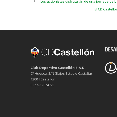
Los accionistas disfrutarán de una jornada de b
El CD Castelló
DESA
Club Deportivo Castellón S.A.D.
C/ Huesca, S/N (Bajos Estadio Castalia)
12004 Castellón
CIF: A-12024725